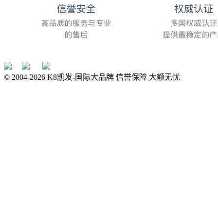
© 2004-
2026
K8凯发-国际大品牌 信誉保障 大额无忧