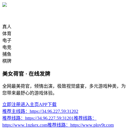
真人
体育
电子
电竞
捕鱼
棋牌
美女荷官 · 在线发牌
全网最美荷官，倾情出演，极致视觉盛宴，多元游戏种类，为
您带来最舒心的游戏体验。
立即注册
进入主页
APP下载
推荐主线路：
https://34.96.227.59:31202
推荐线路：
https://34.96.227.59:31201
推荐线路：
https://www.1nzkex.com
推荐线路：
https://www.plov9r.com